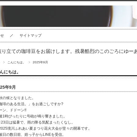
わせ
サイトマップ
煎り立ての珈琲豆をお届けします。残暑酷烈のこのごろにゆーあ
p
こんにちは。
2025年9月
んにちは。
025年9月
秋の候となりました。
珈琲のある生活。」をお過ごしですか?
ーン、ドドーン!!
後1時ぴったりに号砲が鳴り響きました。
月23日は猛暑で、雨の降る気配まったくなし。
2025境川ふれあい夏まつり花火大会が堂々の開幕です。
催日の数日前、姪っ子からLINEを受信。