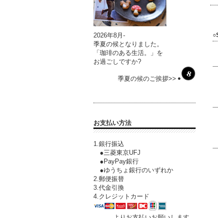
2026年8月-
○
季夏の候となりました。
「珈琲のある生活。」を
お過ごしですか?
季夏の候のご挨拶>>
お支払い方法
1.銀行振込
●三菱東京UFJ
●PayPay銀行
●ゆうちょ銀行のいずれか
2.郵便振替
3.代金引換
4.クレジットカード
よりお支払いお願いします。