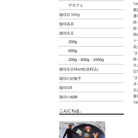
”
デカフェ
看
珈琲豆 500g
通
姪
珈琲器具
姪
珈琲生豆
焼
ド
200g
花
600g
“
姪
200g・600g・1000g
今
珈琲生豆Mail便(送料込)
日
“
珈琲の好敵手
ぎ
珈琲Gift
次
最
珈琲の相棒
“
こんにちは。