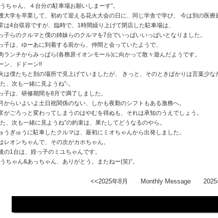
ゆうちゃん、４台分の駐車場お願いしまーす”。
護大学を卒業して、初めて迎える花火大会の日に、同じ学舎で学び、 今は別の医療
常は4台収容ですが、臨時で、1時間繰り上げて閉店した駐車場は、
っ子らのクルマと僕の姉妹らのクルマを7台でいっぱいいっぱいとなりました。
っ子は、ゆーあに到着する前から、仲間と会っていたようで、
肉ランチからみっぱら(各務原イオンモール)に向かって散々遊んだようです。
ーン、ドドーン!!
火は僕たちと別の場所で見上げていましたが、 きっと、そのときばかりは言葉少な
また、次も一緒に見ようね”-。
っ子は、研修期間を8月で満了しました。
月からいよいよ土日祝関係のない、しかも夜勤のシフトもある激務へ。
常がごろっと変わってしまうのはやむを得ぬも、それは承知のうえでしょう。
また、次も一緒に見ようね”の約束は、果たしてどうなるのやら。
ゅうぎゅうに駐車したクルマは、最初にミオちゃんから出発しました。
はレオンちゃんで、その次がカホちゃん。
後の1台は、姪っ子のミユちゃんです。
ゆうちゃん&あっちゃん、ありがとう。またねー(笑)”。
<<2025年8月
Monthly Message
202