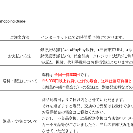
Shopping Guide○
ご注文方法
インターネットにて24時間受け付けております。
銀行振込(前払い ●PayPay銀行、●三菱東京UFJ、
お支払い方法
郵便振替(前払い)、代金引換、クレジット決済がご利
※振込、振替、代引手数料はお客様負担となりますの
送料は
全国一律600円
です。
送料・配送について
※6,000円以上お買い上げの場合、送料は当店負担
※離島(沖縄本島含む)への発送は、別途発送料など
商品到着日より７日以内とさせていただきます。
それを過ぎますと返品、交換のご要望はお受けでき
お客様都合の場合はご容赦ください。
ただし、不良品交換、誤品配送交換は当店負担と さ
返品・交換について
万一不良品等がございましたら、当店の在庫状況を確
させていただきます。