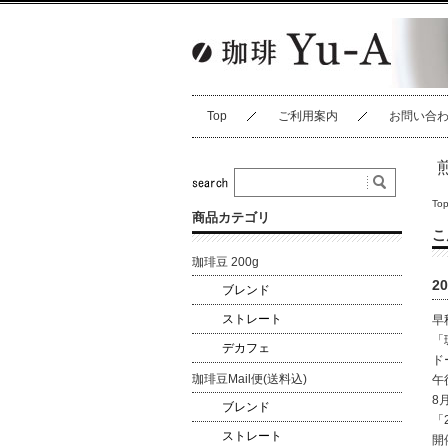
Top
ご利用案内
お問い合
To
商品カテゴリ
こ
珈琲豆 200g
2
ブレンド
ストレート
早
「
デカフェ
ド
珈琲豆Mail便(送料込)
午
8
ブレンド
「
ストレート
開