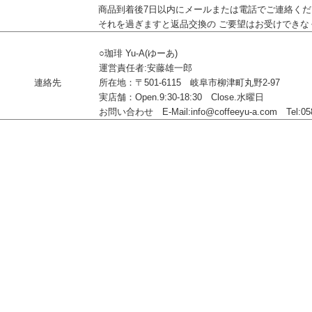
商品到着後7日以内にメールまたは電話でご連絡くだ
それを過ぎますと返品交換の ご要望はお受けできな
○珈琲 Yu-A(ゆーあ)
運営責任者:安藤雄一郎
連絡先
所在地：〒501-6115 岐阜市柳津町丸野2-97
実店舗：Open.9:30-18:30 Close.水曜日
お問い合わせ E-Mail:info@coffeeyu-a.com Tel:058