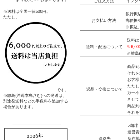
ご注文方法
インタ
※送料は全国一律600円。
銀行振込
ただし、
お支払い方法
郵便振
※振込
送料
送料・配送について
※6,
※離島
商品到
それを
お客様
ただし
返品・交換について
です。
万一不
※離島(沖縄本島含む)への発送は、
させて
別途発送料などの手数料を追加する
商品到
場合があります。
それを
○珈琲 
運営責
連絡先
所在地：