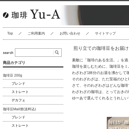
Top
ご利用案内
お問い合わせ
サイトマップ
煎り立ての珈琲豆をお届け
素敵に「珈琲のある生活。」を過
商品カテゴリ
珈琲を楽しむために、珈琲豆をミ
わざわざ1杯分のお湯を沸かして
珈琲豆 200g
そのわざわざは、ただ至福のひと
ブレンド
さて、そのわざわざはどんな珈琲
わざわざの珈琲は、とっておきの
ストレート
ゆーあで選んでくれるとうれしい
デカフェ
珈琲豆Mail便(送料込)
ブレンド
ストレート