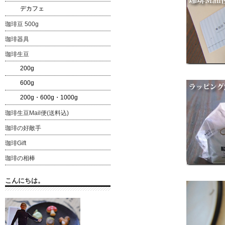
デカフェ
珈琲豆 500g
珈琲器具
珈琲生豆
200g
600g
200g・600g・1000g
珈琲生豆Mail便(送料込)
珈琲の好敵手
珈琲Gift
珈琲の相棒
こんにちは。