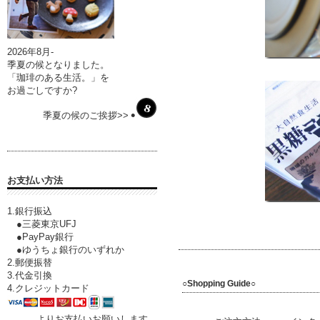
2026年8月-
季夏の候となりました。
「珈琲のある生活。」を
お過ごしですか?
季夏の候のご挨拶>>
お支払い方法
1.銀行振込
●三菱東京UFJ
●PayPay銀行
●ゆうちょ銀行のいずれか
2.郵便振替
3.代金引換
○Shopping Guide○
4.クレジットカード
よりお支払いお願いします。