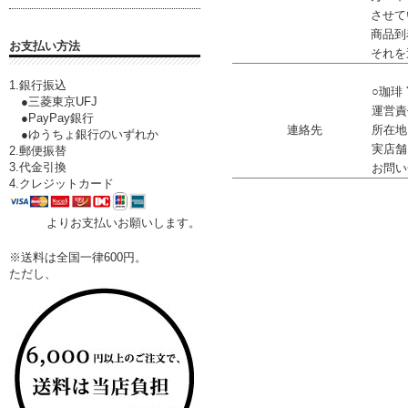
させて
商品到
お支払い方法
それを
1.銀行振込
○珈琲 
●三菱東京UFJ
運営責
●PayPay銀行
連絡先
所在地：
●ゆうちょ銀行のいずれか
実店舗：
2.郵便振替
3.代金引換
お問い合わ
4.クレジットカード
よりお支払いお願いします。
※送料は全国一律600円。
ただし、