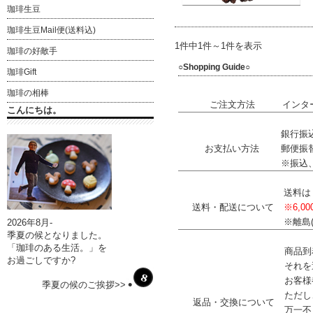
珈琲生豆
珈琲生豆Mail便(送料込)
1件中1件～1件を表示
珈琲の好敵手
○Shopping Guide○
珈琲Gift
珈琲の相棒
ご注文方法
インタ
こんにちは。
銀行振込
お支払い方法
郵便振
※振込
送料
送料・配送について
※6,
※離島
2026年8月-
季夏の候となりました。
「珈琲のある生活。」を
商品到
お過ごしですか?
それを
お客様
季夏の候のご挨拶>>
ただし
返品・交換について
万一不