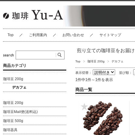
Top
ご利用案内
お問い合わせ
サイトマップ
煎り立ての珈琲豆をお届け
Top
珈琲豆 200g
デカフェ
商品カテゴリ
表示切替：
並び順：
珈琲豆 200g
1件中1件～1件を表示
デカフェ
商品一覧
珈琲豆 200g
珈琲豆Mail便(送料込)
珈琲豆 500g
珈琲器具