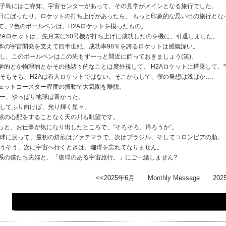
子島にはご存知、宇宙センターがあって、その見学がメインとなる旅行でした。
日にばったり、ロケットの打ち上げがあったら、 もっと印象的な思い出の旅行とな
て、2色のボールペンは、H2Aロケットを模ったもの。
2Aロケットは、先月末に50号機が打ち上げに成功したのを機に、引退しました。
本の宇宙開発を支えて四半世紀、成功率98％を誇るロケットは感慨深い。
し、このボールペンはこの先もずーっと間近に飾っておきましょう(笑)。
学的とか物理的とかその他諸々的なことは度外視して、 H2Aロケットに搭乗して、
そもそも、H2Aは有人ロケットではない。そこからして、僕の発想は浅はか…。
ェットコースター程度の振動で大気圏を離脱。
ー、やっぱり地球は青かった。
してふり向けば、光り輝く星々。
候の心配をすることなく天の川も眺望です。
っと、お仕事が気になり出したところで、”そろそろ、帰ろうか”。
球に戻って、最初の焙煎はグァテマラで、次はブラジル、そしてコロンビアの順。
うそう、次に宇宙へ行くときは、珈琲を忘れてなりません。
系の僕たち夫婦と、「珈琲のある宇宙旅行。」にご一緒しません?
<<2025年6月
Monthly Message
202