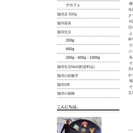
種
デカフェ
当
珈琲豆 500g
さ
H
珈琲器具
日
珈琲生豆
よ
科
200g
※
600g
ジ
あ
200g・600g・1000g
そ
珈琲生豆Mail便(送料込)
天
お
珈琲の好敵手
地
珈琲Gift
そ
文
珈琲の相棒
こんにちは。