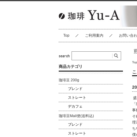
Top
ご利用案内
お問い合
To
商品カテゴリ
こ
珈琲豆 200g
2
ブレンド
ストレート
盛
「
デカフェ
事
珈琲豆Mail便(送料込)
そ
理
ブレンド
ち
ストレート
僕