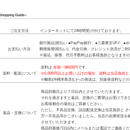
Shopping Guide○
ご注文方法
インターネットにて24時間受け付けております。
銀行振込(前払い ●PayPay銀行、●三菱東京UFJ、
お支払い方法
郵便振替(前払い)、代金引換、クレジット決済がご利
※振込、振替、代引手数料はお客様負担となりますの
送料は
全国一律600円
です。
送料・配送について
※6,000円以上お買い上げの場合、送料は当店負担
※離島(沖縄本島含む)への発送は、別途発送料など
商品到着日より７日以内とさせていただきます。
それを過ぎますと返品、交換のご要望はお受けでき
お客様都合の場合はご容赦ください。
ただし、不良品交換、誤品配送交換は当店負担と さ
返品・交換について
万一不良品等がございましたら、当店の在庫状況を確
させていただきます。
商品到着後7日以内にメールまたは電話でご連絡くだ