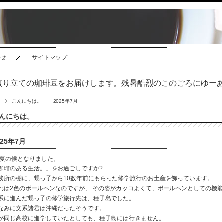
わせ
サイトマップ
煎り立ての珈琲豆をお届けします。残暑酷烈のこのごろにゆーあ
p
こんにちは。
2025年7月
んにちは。
025年7月
夏の候となりました。
珈琲のある生活。」をお過ごしですか?
務所の棚に、甥っ子から10数年前にもらった修学旅行のお土産を飾っています。
れは2色のボールペンなのですが、 その姿がカッコよくて、ボールペンとしての機
系に進んだ甥っ子の修学旅行先は、種子島でした。
なみに文系諸君は沖縄だったそうです。
が同じ高校に進学していたとしても、種子島には行きません。