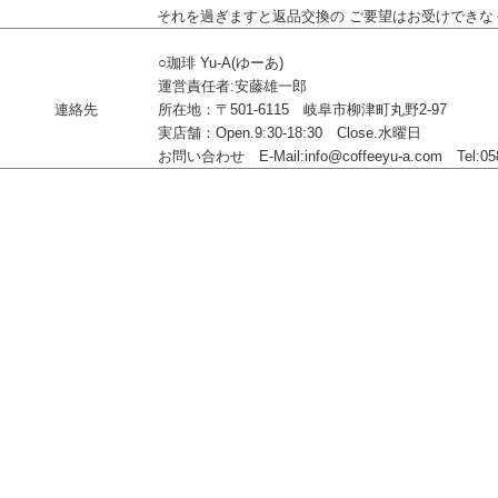
それを過ぎますと返品交換の ご要望はお受けできな
○珈琲 Yu-A(ゆーあ)
運営責任者:安藤雄一郎
連絡先
所在地：〒501-6115 岐阜市柳津町丸野2-97
実店舗：Open.9:30-18:30 Close.水曜日
お問い合わせ E-Mail:info@coffeeyu-a.com Tel:058