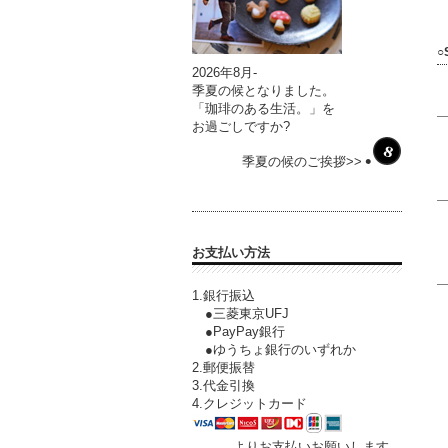
○
2026年8月-
季夏の候となりました。
「珈琲のある生活。」を
お過ごしですか?
季夏の候のご挨拶>>
お支払い方法
1.銀行振込
●三菱東京UFJ
●PayPay銀行
●ゆうちょ銀行のいずれか
2.郵便振替
3.代金引換
4.クレジットカード
よりお支払いお願いします。