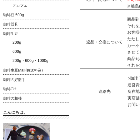
デカフェ
※離島
珈琲豆 500g
商品到
珈琲器具
それを
お客様
珈琲生豆
ただし
返品・交換について
200g
万一不
600g
させて
商品到
200g・600g・1000g
それを
珈琲生豆Mail便(送料込)
○珈琲 
珈琲の好敵手
運営責
珈琲Gift
連絡先
所在地：
実店舗：
珈琲の相棒
お問い合わ
こんにちは。