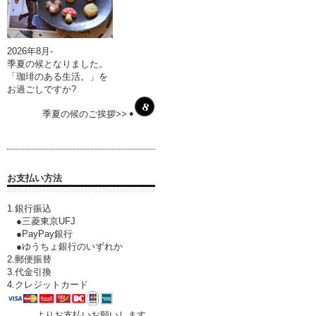
2026年8月-
季夏の候となりました。
「珈琲のある生活。」を
お過ごしですか?
季夏の候のご挨拶>>
お支払い方法
1.銀行振込
●三菱東京UFJ
●PayPay銀行
●ゆうちょ銀行のいずれか
2.郵便振替
3.代金引換
4.クレジットカード
よりお支払いお願いします。