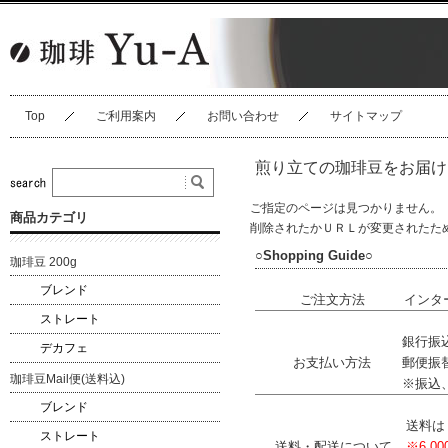
Top
ご利用案内
お問い合わせ
サイトマップ
煎り立ての珈琲豆をお届け
ご指定のページは見つかりません。
商品カテゴリ
削除されたかＵＲＬが変更されたた
○Shopping Guide○
珈琲豆 200g
ブレンド
ご注文方法
インタ
ストレート
銀行振込
デカフェ
お支払い方法
郵便振
珈琲豆Mail便(送料込)
※振込
ブレンド
送料
ストレート
送料・配送について
※6,